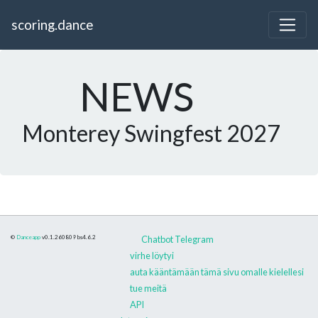
scoring.dance
NEWS
Monterey Swingfest 2027
©
Danceapp
v0.1.260809
bs4.6.2
Chatbot Telegram
virhe löytyi
auta kääntämään tämä sivu omalle kielellesi
tue meitä
API