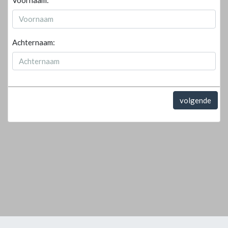
Voornaam:
Achternaam:
volgende