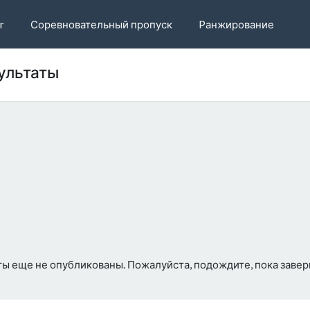
r
Соревновательный пропуск
Pанжирование
езультаты
ты еще не опубликованы. Пожалуйста, подождите, пока заве