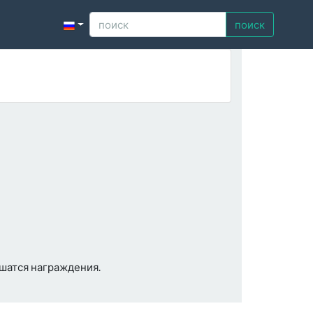
поиск
ршатся награждения.