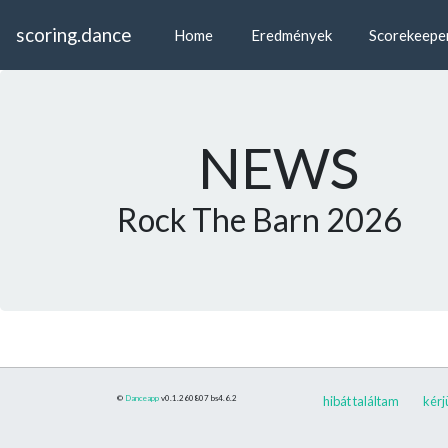
scoring.dance
Home
Eredmények
Scorekeepe
NEWS
Rock The Barn 2026
©
Danceapp
v0.1.260807
bs4.6.2
hibát találtam
kérj