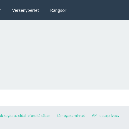
r
Versenybérlet
Rangsor
ük segíts az oldal lefordításában
támogass minket
API
data privacy