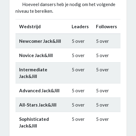
Hoeveel dansers heb je nodig om het volgende
niveau te bereiken.
Wedstrijd
Leaders
Followers
Newcomer Jack&Jill
5 over
5 over
Novice Jack&Jill
5 over
5 over
Intermediate
5 over
5 over
Jack&Jill
Advanced Jack&Jill
5 over
5 over
All-Stars Jack&Jill
5 over
5 over
Sophisticated
5 over
5 over
Jack&Jill