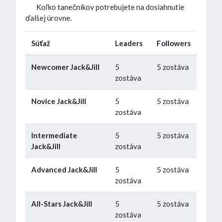
Koľko tanečníkov potrebujete na dosiahnutie
ďalšej úrovne.
Súťaž
Leaders
Followers
Newcomer Jack&Jill
5
5 zostáva
zostáva
Novice Jack&Jill
5
5 zostáva
zostáva
Intermediate
5
5 zostáva
Jack&Jill
zostáva
Advanced Jack&Jill
5
5 zostáva
zostáva
All-Stars Jack&Jill
5
5 zostáva
zostáva