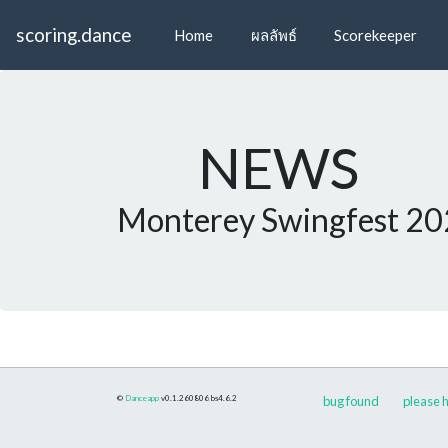
scoring.dance
Home
ผลลัพธ์
Scorekeeper
NEWS
Monterey Swingfest 2
©
Danceapp
v0.1.260806
bs4.6.2
bug found
please h