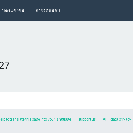
บัตรแข่งขัน
การจัดอันดับ
027
elp to translate this page into your language
support us
API
data privacy