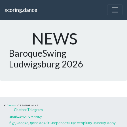
scoring.dance
NEWS
BaroqueSwing
Ludwigsburg 2026
©
Danceapp
v0.1.260808
bs4.6.2
Chatbot Telegram
знайдено помилку
будь ласка, допоможіть перевести цю сторінку на вашу мову