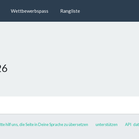
Wettbewerbspass
Rangliste
26
tte hilf uns, die Seite in Deine Sprache zu übersetzen
unterstützen
API
dat