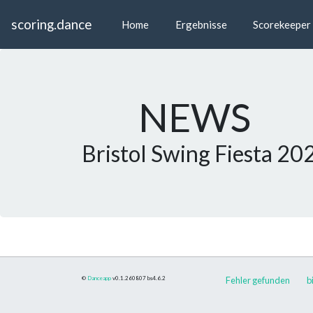
scoring.dance
Home
Ergebnisse
Scorekeeper
NEWS
Bristol Swing Fiesta 20
©
Danceapp
v0.1.260807
bs4.6.2
Fehler gefunden
bi