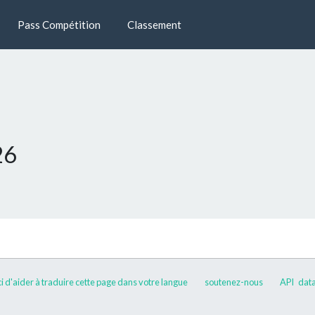
Pass Compétition
Classement
26
 d'aider à traduire cette page dans votre langue
soutenez-nous
API
data