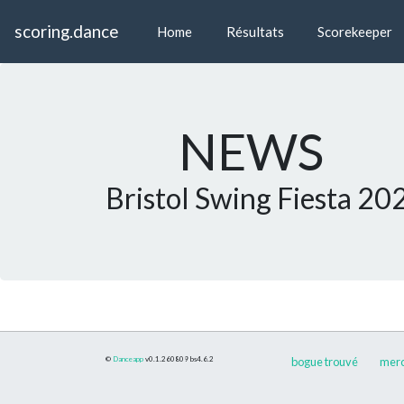
scoring.dance
Home
Résultats
Scorekeeper
NEWS
Bristol Swing Fiesta 20
©
Danceapp
v0.1.260809
bs4.6.2
bogue trouvé
merci