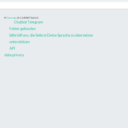
©
Danceapp
v0.1.260807
bs4.6.2
Chatbot Telegram
Fehler gefunden
bitte hilf uns, die Seite in Deine Sprache zu übersetzen
unterstützen
API
data privacy