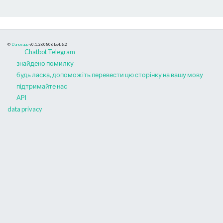
©
Danceapp
v0.1.260806
bs4.6.2
Chatbot Telegram
знайдено помилку
будь ласка, допоможіть перевести цю сторінку на вашу мову
підтримайте нас
API
data privacy