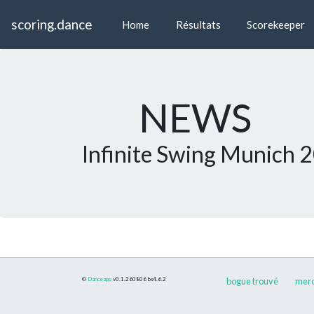
scoring.dance
Home
Résultats
Scorekeeper
NEWS
Infinite Swing Munich 
©
Danceapp
v0.1.260806
bs4.6.2
bogue trouvé
merci