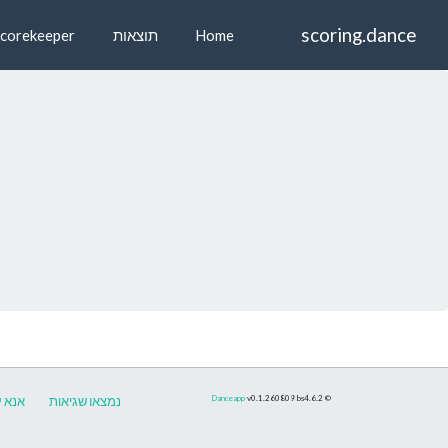
scoring.dance
Home
תוצאות
Scorekeeper
©
bs4.6.2
v0.1.260809
Danceapp
נמצאו שגיאות
אנא ע