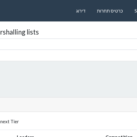
כרטיס תחרות
דירוג
shalling lists
How many dancers do you need to reach the next Tier.
Leaders
Competition