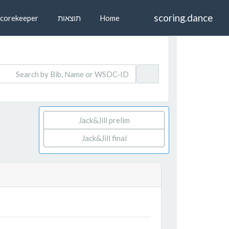
scoring.dance
Home
תוצאות
Scorekeeper
Jack&Jill prelim
Jack&Jill final