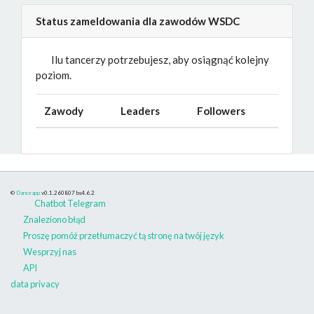
Status zameldowania dla zawodów WSDC
Ilu tancerzy potrzebujesz, aby osiągnąć kolejny
poziom.
Zawody
Leaders
Followers
©
Danceapp
v0.1.260807
bs4.6.2
Chatbot Telegram
Znaleziono błąd
Proszę pomóż przetłumaczyć tą stronę na twój język
Wesprzyj nas
API
data privacy