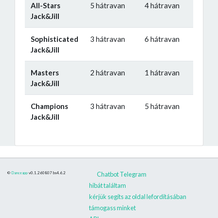
All-Stars
5 hátravan
4 hátravan
Jack&Jill
Sophisticated
3 hátravan
6 hátravan
Jack&Jill
Masters
2 hátravan
1 hátravan
Jack&Jill
Champions
3 hátravan
5 hátravan
Jack&Jill
©
Danceapp
v0.1.260807
bs4.6.2
Chatbot Telegram
hibát találtam
kérjük segíts az oldal lefordításában
támogass minket