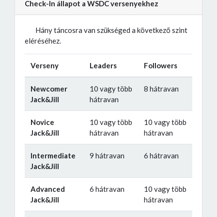
Check-In állapot a WSDC versenyekhez
Hány táncosra van szükséged a következő szint
eléréséhez.
Verseny
Leaders
Followers
Newcomer
10 vagy több
8 hátravan
Jack&Jill
hátravan
Novice
10 vagy több
10 vagy több
Jack&Jill
hátravan
hátravan
Intermediate
9 hátravan
6 hátravan
Jack&Jill
Advanced
6 hátravan
10 vagy több
Jack&Jill
hátravan