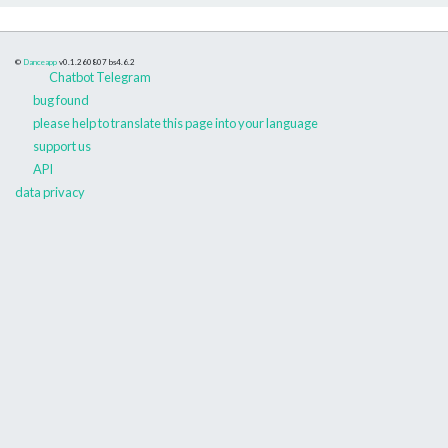
©
Danceapp
v0.1.260807
bs4.6.2
Chatbot Telegram
bug found
please help to translate this page into your language
support us
API
data privacy