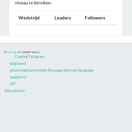
niveau te bereiken.
Wedstrijd
Leaders
Followers
©
Danceapp
v0.1.260807
bs4.6.2
Chatbot Telegram
bug found
please help to translate this page into your language
support us
API
data privacy