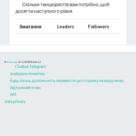
Скільки танцюристів вам потрібно, щоб
досягти наступного рівня.
Змагання
Leaders
Followers
©
Danceapp
v0.1.260808
bs4.6.2
Chatbot Telegram
знайдено помилку
будь ласка, допоможіть перевести цю сторінку на вашу мову
підтримайте нас
API
data privacy