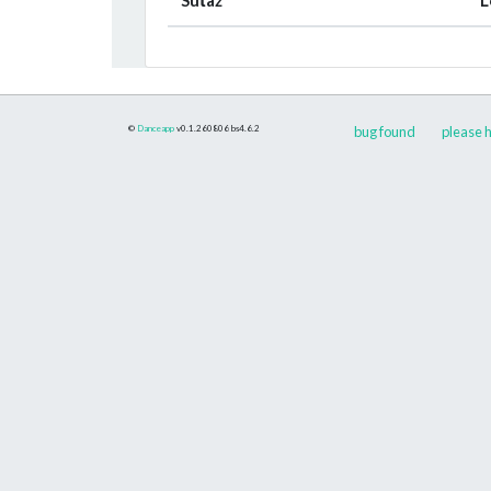
©
Danceapp
v0.1.260806
bs4.6.2
bug found
please h