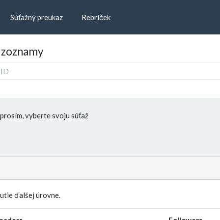
Súťažný preukaz
Rebríček
e zoznamy
prosím, vyberte svoju súťaž
tie ďalšej úrovne.
eaders
Followers