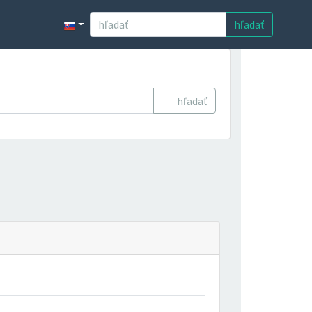
hľadať
hľadať