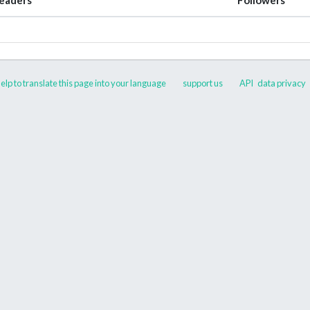
elp to translate this page into your language
support us
API
data privacy