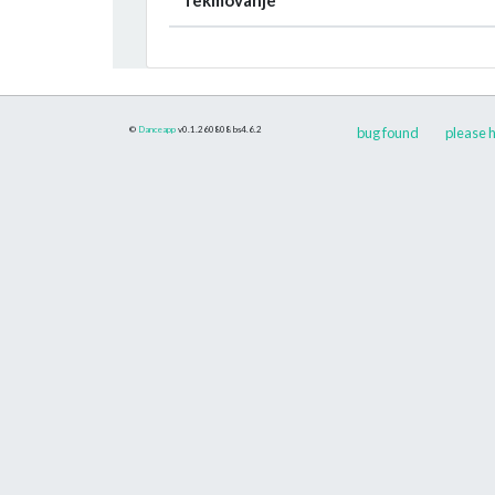
©
Danceapp
v0.1.260808
bs4.6.2
bug found
please h