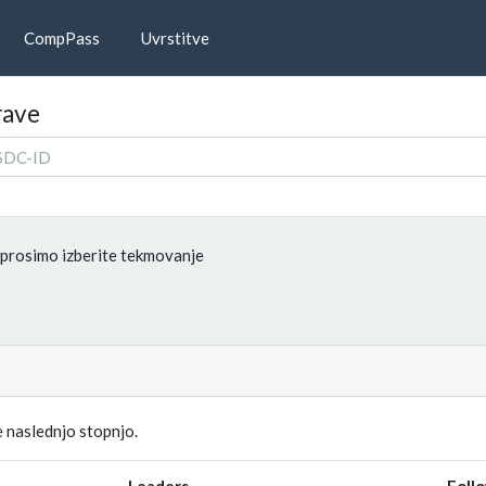
CompPass
Uvrstitve
rave
prosimo izberite tekmovanje
 naslednjo stopnjo.
Leaders
Foll