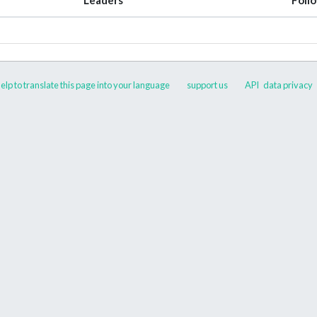
elp to translate this page into your language
support us
API
data privacy