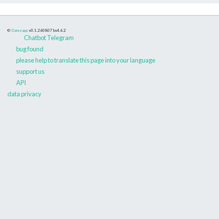
©
Danceapp
v0.1.260807
bs4.6.2
Chatbot Telegram
bug found
please help to translate this page into your language
support us
API
data privacy