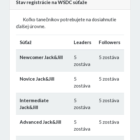
Stav registrácie na WSDC súťaže
Koľko tanečníkov potrebujete na dosiahnutie
ďalšej úrovne.
Súťaž
Leaders
Followers
Newcomer Jack&Jill
5
5 zostáva
zostáva
Novice Jack&Jill
5
5 zostáva
zostáva
Intermediate
5
5 zostáva
Jack&Jill
zostáva
Advanced Jack&Jill
5
5 zostáva
zostáva