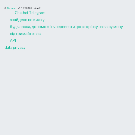
©
Danceapp
v0.1.260809
bs4.6.2
Chatbot Telegram
знайдено помилку
будь ласка, допоможіть перевести цю сторінку на вашу мову
підтримайте нас
API
data privacy