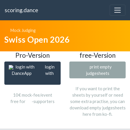
scoring.dance
Mock Judging
Swiss Open 2026
Pro-Version
free-Version
login with
login
print empty
DanceApp
with
judgesheets
If you want to print the
10€ mock-fee/event
sheets by yourself or need
free for
-supporters
some extra practise, you can
download empty judgesheets
here from ko-fi.