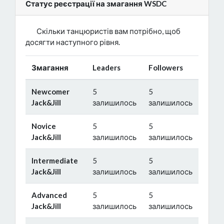
Статус реєстрації на змагання WSDC
Скільки танцюристів вам потрібно, щоб
досягти наступного рівня.
Змагання
Leaders
Followers
Newcomer
5
5
Jack&Jill
залишилось
залишилось
Novice
5
5
Jack&Jill
залишилось
залишилось
Intermediate
5
5
Jack&Jill
залишилось
залишилось
Advanced
5
5
Jack&Jill
залишилось
залишилось