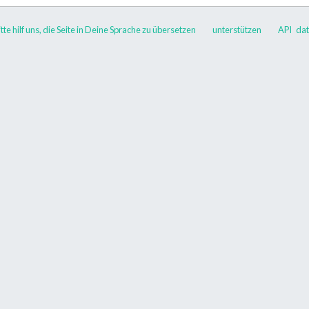
tte hilf uns, die Seite in Deine Sprache zu übersetzen
unterstützen
API
dat