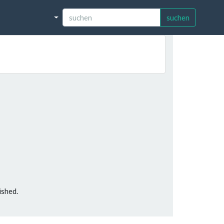
suchen
ished.