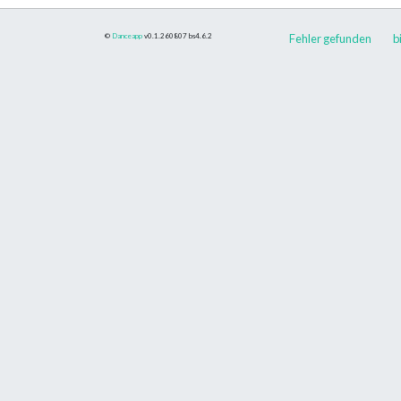
©
Danceapp
v0.1.260807
bs4.6.2
Fehler gefunden
bi