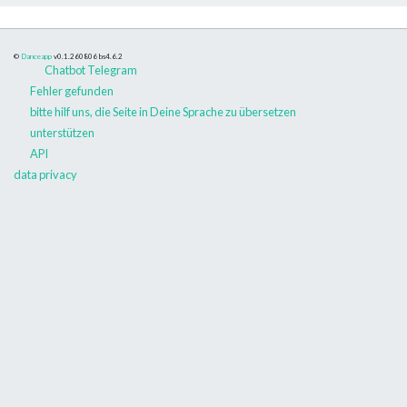
©
Danceapp
v0.1.260806
bs4.6.2
Chatbot Telegram
Fehler gefunden
bitte hilf uns, die Seite in Deine Sprache zu übersetzen
unterstützen
API
data privacy