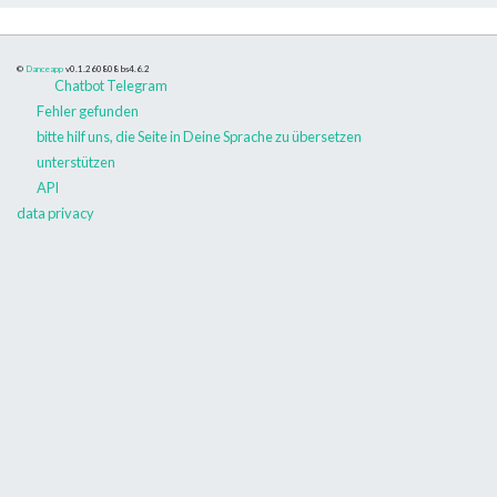
©
Danceapp
v0.1.260808
bs4.6.2
Chatbot Telegram
Fehler gefunden
bitte hilf uns, die Seite in Deine Sprache zu übersetzen
unterstützen
API
data privacy