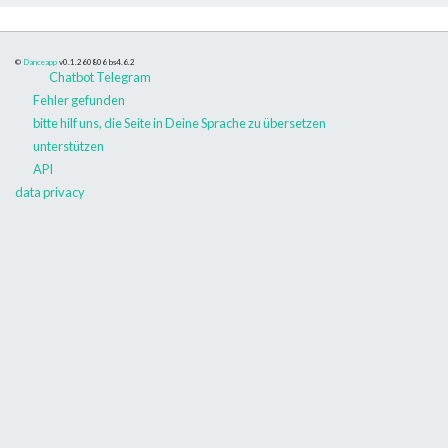
©
Danceapp
v0.1.260806
bs4.6.2
Chatbot Telegram
Fehler gefunden
bitte hilf uns, die Seite in Deine Sprache zu übersetzen
unterstützen
API
data privacy