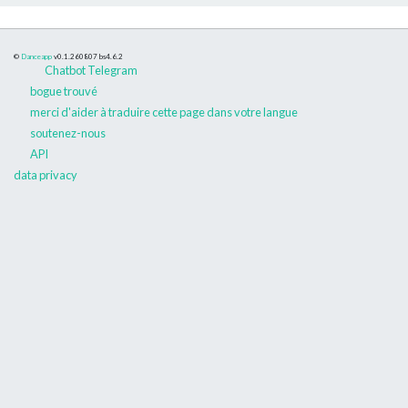
©
Danceapp
v0.1.260807
bs4.6.2
Chatbot Telegram
bogue trouvé
merci d'aider à traduire cette page dans votre langue
soutenez-nous
API
data privacy