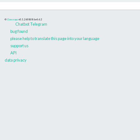
©
Danceapp
v0.1.260808
bs4.6.2
Chatbot Telegram
bug found
please help to translate this page into your language
support us
API
data privacy