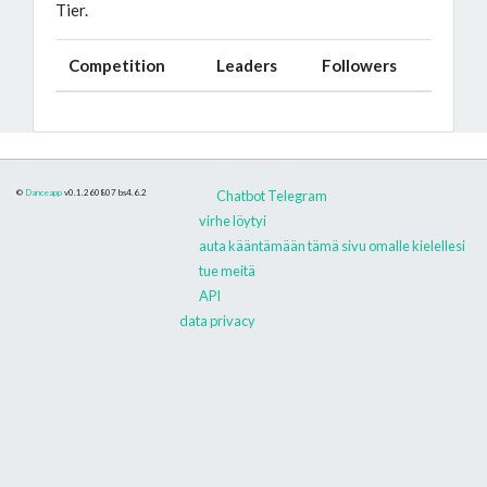
Tier.
Competition
Leaders
Followers
©
Danceapp
v0.1.260807
bs4.6.2
Chatbot Telegram
virhe löytyi
auta kääntämään tämä sivu omalle kielellesi
tue meitä
API
data privacy