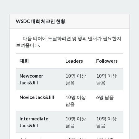
WSDC 대회 체크인 현황
다음 티어에 도달하려면 몇 명의 댄서가 필요한지
보여줍니다.
대회
Leaders
Followers
Newcomer
10명 이상
10명 이상
Jack&Jill
남음
남음
Novice Jack&Jill
10명 이상
6명 남음
남음
Intermediate
10명 이상
10명 이상
Jack&Jill
남음
남음