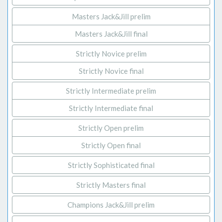
Masters Jack&Jill prelim
Masters Jack&Jill final
Strictly Novice prelim
Strictly Novice final
Strictly Intermediate prelim
Strictly Intermediate final
Strictly Open prelim
Strictly Open final
Strictly Sophisticated final
Strictly Masters final
Champions Jack&Jill prelim