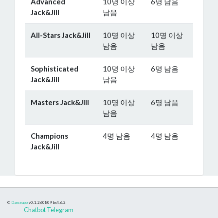
Advanced
10명 이상
6명 남음
Jack&Jill
남음
All-Stars Jack&Jill
10명 이상
10명 이상
남음
남음
Sophisticated
10명 이상
6명 남음
Jack&Jill
남음
Masters Jack&Jill
10명 이상
6명 남음
남음
Champions
4명 남음
4명 남음
Jack&Jill
©
Danceapp
v0.1.260809
bs4.6.2
Chatbot Telegram