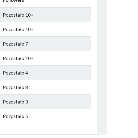
Pozostało 10+
Pozostało 10+
Pozostało 7
Pozostało 10+
Pozostało 4
Pozostało 8
Pozostało 3
Pozostało 5