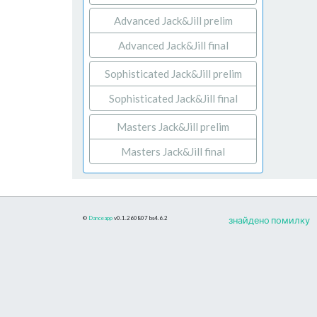
Advanced Jack&Jill prelim
Advanced Jack&Jill final
Sophisticated Jack&Jill prelim
Sophisticated Jack&Jill final
Masters Jack&Jill prelim
Masters Jack&Jill final
©
Danceapp
v0.1.260807
bs4.6.2
знайдено помилку