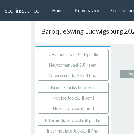
scoring.dance
Home
Результати
Scorekeepe
BaroqueSwing Ludwigsburg 20
Newcomer Jack&Jill prelim
Newcomer Jack&Jill semi
по
Newcomer Jack&Jill final
Novice Jack&Jill prelim
Novice Jack&Jill semi
Novice Jack&Jill final
Intermediate Jack&Jill prelim
Intermediate Jack&Jill final