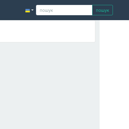
пошук