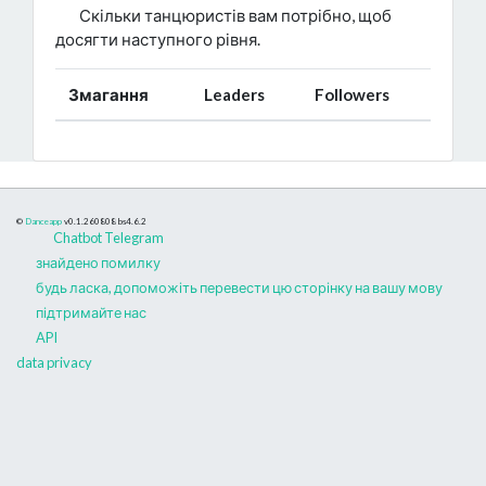
Скільки танцюристів вам потрібно, щоб
досягти наступного рівня.
Змагання
Leaders
Followers
©
Danceapp
v0.1.260808
bs4.6.2
Chatbot Telegram
знайдено помилку
будь ласка, допоможіть перевести цю сторінку на вашу мову
підтримайте нас
API
data privacy