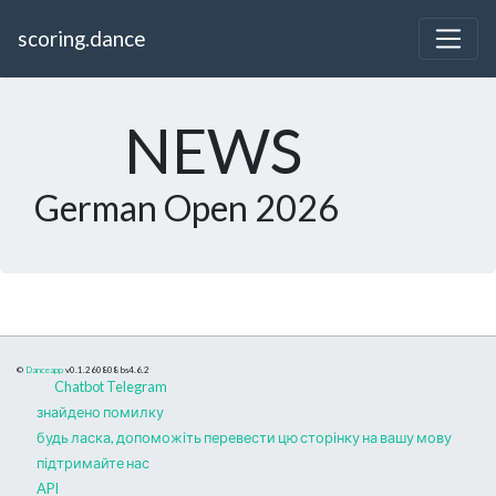
scoring.dance
NEWS
German Open 2026
©
Danceapp
v0.1.260808
bs4.6.2
Chatbot Telegram
знайдено помилку
будь ласка, допоможіть перевести цю сторінку на вашу мову
підтримайте нас
API