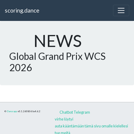
scoring.dance
NEWS
Global Grand Prix WCS
2026
©
Danceapp
v0.1.260806
bs4.6.2
Chatbot Telegram
virhe löytyi
auta kääntämään tämä sivu omalle kielellesi
tue meitä