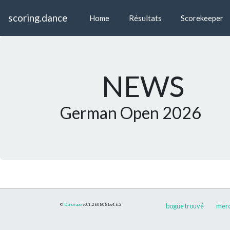
scoring.dance
Home
Résultats
Scorekeeper
NEWS
German Open 2026
©
Danceapp
v0.1.260808
bs4.6.2
bogue trouvé
merci