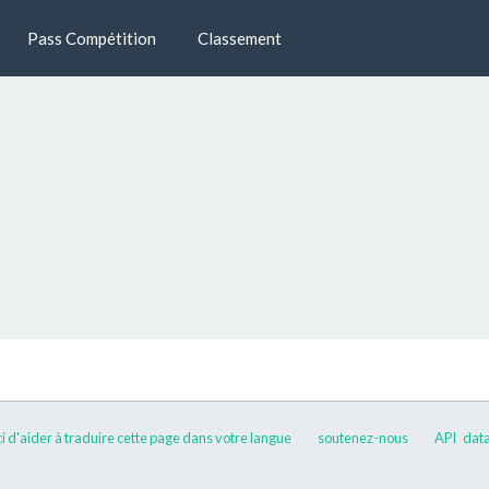
Pass Compétition
Classement
 d'aider à traduire cette page dans votre langue
soutenez-nous
API
data