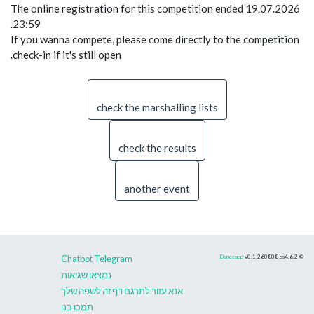
The online registration for this competition ended 19.07.2026
23:59.
If you wanna compete, please come directly to the competition
check-in if it's still open.
check the marshalling lists
check the results
another event
Chatbot Telegram
Danceapp
v0.1.260808
bs4.6.2
©
נמצאו שגיאות
אנא עזור לתרגם דף זה לשפה שלך
תמכו בנו