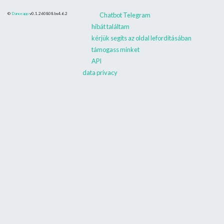
©
Danceapp
v0.1.260808
bs4.6.2
Chatbot Telegram
hibát találtam
kérjük segíts az oldal lefordításában
támogass minket
API
data privacy