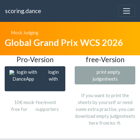
scoring.dance
Mock Judging
Global Grand Prix WCS 2026
Pro-Version
free-Version
login with
login
print empty
DanceApp
with
judgesheets
If you want to print the
10€ mock-fee/event
sheets by yourself or need
free for
-supporters
some extra practise, you can
download empty judgesheets
here from ko-fi.