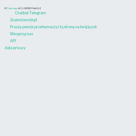
©
Danceapp
v0.1.260809
bs4.6.2
Chatbot Telegram
Znaleziono błąd
Proszę pomóż przetłumaczyć tą stronę na twój język
Wesprzyj nas
API
data privacy