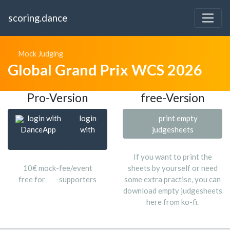
scoring.dance
Mock Judging
Global Grand Prix WCS 2026
Pro-Version
free-Version
login with
login
print empty
DanceApp
with
judgesheets
If you want to print the
10€ mock-fee/event
sheets by yourself or need
free for
-supporters
some extra practise, you can
download empty judgesheets
here from ko-fi.