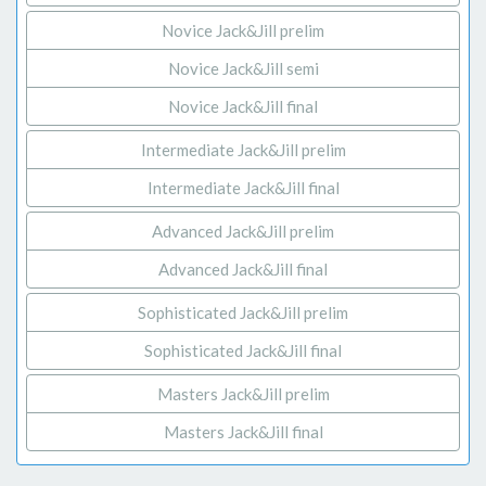
Novice Jack&Jill prelim
Novice Jack&Jill semi
Novice Jack&Jill final
Intermediate Jack&Jill prelim
Intermediate Jack&Jill final
Advanced Jack&Jill prelim
Advanced Jack&Jill final
Sophisticated Jack&Jill prelim
Sophisticated Jack&Jill final
Masters Jack&Jill prelim
Masters Jack&Jill final