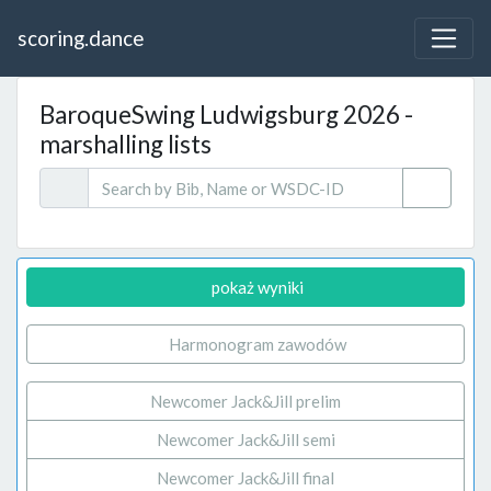
scoring.dance
BaroqueSwing Ludwigsburg 2026 -
marshalling lists
pokaż wyniki
Harmonogram zawodów
Newcomer Jack&Jill prelim
Newcomer Jack&Jill semi
Newcomer Jack&Jill final