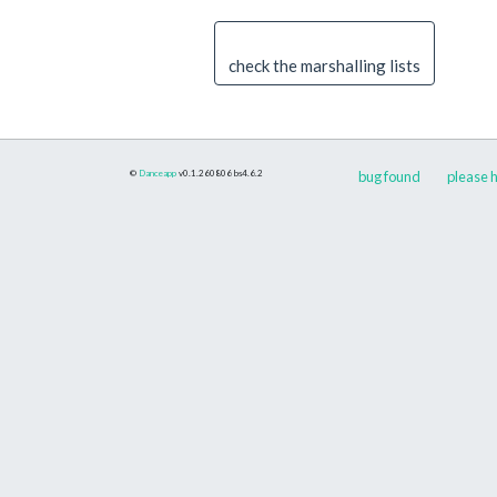
check the marshalling lists
©
Danceapp
v0.1.260806
bs4.6.2
bug found
please h