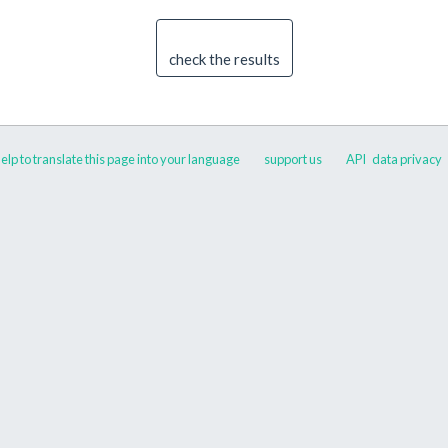
check the results
elp to translate this page into your language
support us
API
data privacy