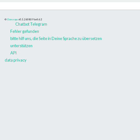
©
Danceapp
v0.1.260809
bs4.6.2
Chatbot Telegram
Fehler gefunden
bitte hilf uns, die Seite in Deine Sprache zu übersetzen
unterstützen
API
data privacy