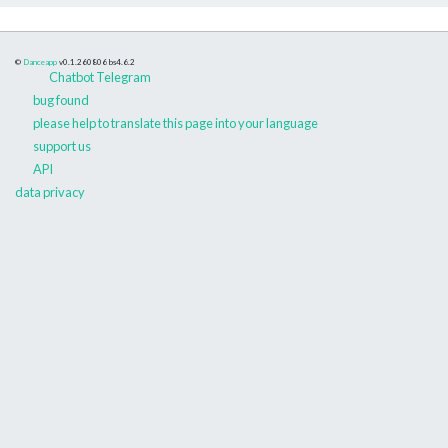
©
Danceapp
v0.1.260806
bs4.6.2
Chatbot Telegram
bug found
please help to translate this page into your language
support us
API
data privacy