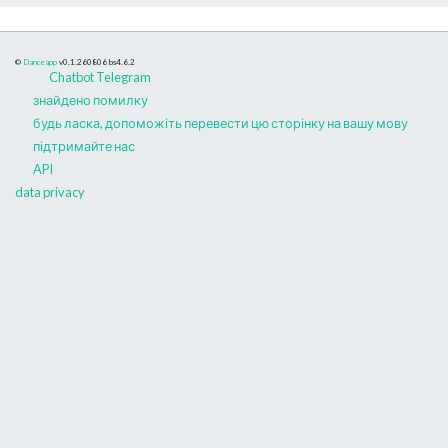
©
Danceapp
v0.1.260806
bs4.6.2
Chatbot Telegram
знайдено помилку
будь ласка, допоможіть перевести цю сторінку на вашу мову
підтримайте нас
API
data privacy