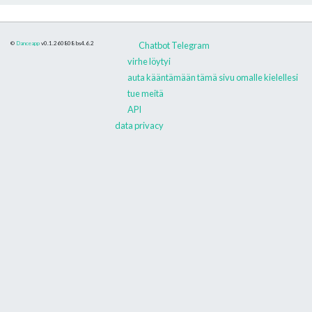
©
Danceapp
v0.1.260808
bs4.6.2
Chatbot Telegram
virhe löytyi
auta kääntämään tämä sivu omalle kielellesi
tue meitä
API
data privacy