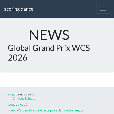
scoring.dance
NEWS
Global Grand Prix WCS
2026
©
Danceapp
v0.1.260810
bs4.6.2
Chatbot Telegram
bogue trouvé
merci d'aider à traduire cette page dans votre langue